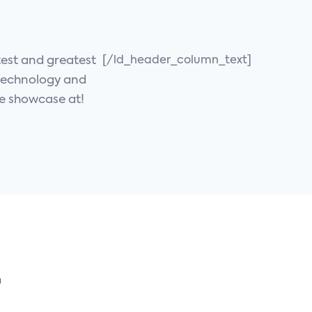
test and greatest
[/ld_header_column_text]
technology and
we showcase at!
트