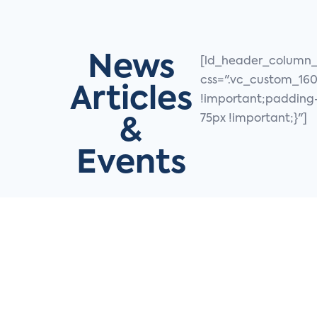
Skip
Skip
links
to
primary
News
[ld_header_column_
navigation
css=".vc_custom_16
Skip
Articles
!important;padding-
to
75px !important;}"]
&
content
Events