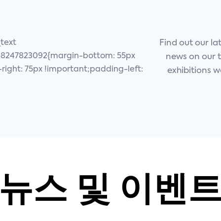
text
Find out our la
08247823092{margin-bottom: 55px
news on our 
right: 75px !important;padding-left:
exhibitions 
뉴스 및 이벤