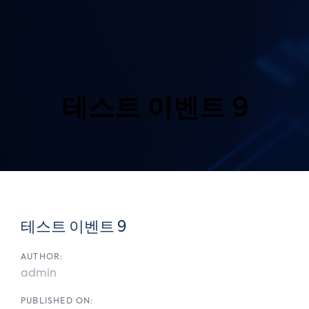
Skip
Skip
links
to
primary
navigation
Skip
to
content
테스트 이벤트 9
Post
navigation
테스트 이벤트 9
AUTHOR:
admin
PUBLISHED ON: