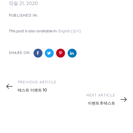
12월 21, 2020
PUBLISHED IN:
This post is also available in:
English
(
영어
)
SHARE ON
Previous
PREVIOUS ARTICLE
Article
테스트 이벤트 10
Next
NEXT ARTICLE
Article
이벤트 8 테스트