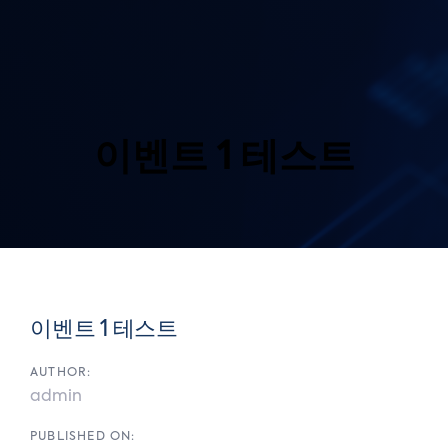
Skip
Skip
links
to
primary
navigation
Skip
to
content
이벤트 1 테스트
Post
navigation
이벤트 1 테스트
AUTHOR:
admin
PUBLISHED ON: