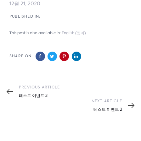
12월 21, 2020
PUBLISHED IN:
This post is also available in:
English
(
영어
)
SHARE ON
Previous
PREVIOUS ARTICLE
Article
테스트 이벤트 3
Next
NEXT ARTICLE
Article
테스트 이벤트 2